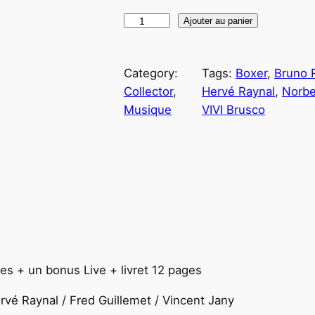
q
Ajouter au panier
u
a
Category:
Tags:
Boxer
, 
Bruno 
n
Collector
, 
Hervé Raynal
, 
Norbe
t
Musique
VIVI Brusco
i
t
é
d
e
B
O
X
E
res + un bonus Live + livret 12 pages
R
–
rvé Raynal / Fred Guillemet / Vincent Jany
C