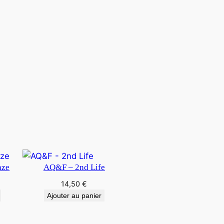
aze
AQ&F – 2nd Life
14,50
€
Ajouter au panier