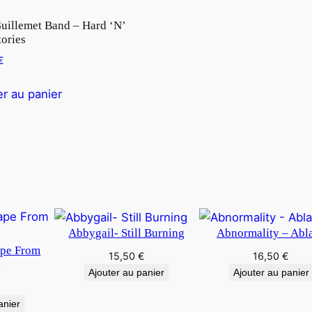
uillemet Band – Hard ‘N’
tories
€
er au panier
Abbygail- Still Burning
Abnormality – Abl
ape From
15,50
€
16,50
€
y
Ajouter au panier
Ajouter au panier
€
anier