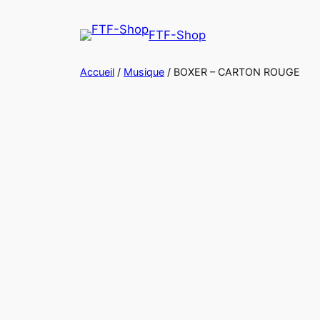
Aller
au
FTF-Shop
contenu
Accueil
/
Musique
/ BOXER – CARTON ROUGE