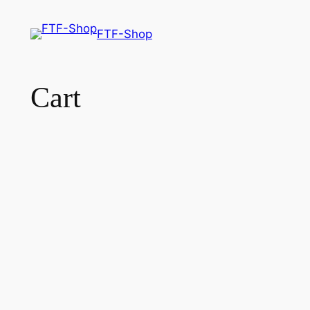
Aller
au
FTF-Shop
contenu
Cart