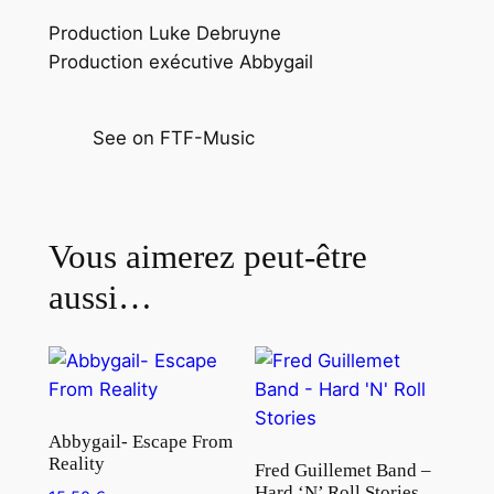
i
Production Luke Debruyne
l
Production exécutive Abbygail
-
S
t
See on FTF-Music
i
l
l
B
Vous aimerez peut-être
u
aussi…
r
n
i
n
g
Abbygail- Escape From
Reality
Fred Guillemet Band –
Hard ‘N’ Roll Stories