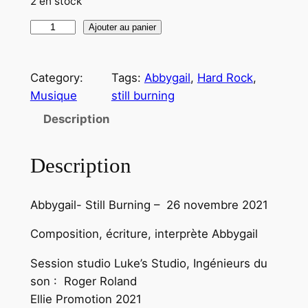
2 en stock
q
Ajouter au panier
u
a
Category:
Tags:
Abbygail
, 
Hard Rock
, 
n
Musique
still burning
t
i
Description
t
é
Description
d
e
Abbygail- Still Burning – 26 novembre 2021
A
b
Composition, écriture, interprète Abbygail
b
y
Session studio Luke’s Studio, Ingénieurs du
g
son : Roger Roland
a
Ellie Promotion 2021