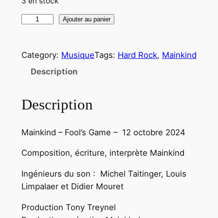
3 en stock
q
Ajouter au panier
u
a
Category:
Musique
Tags:
Hard Rock
, 
Mainkind
n
t
Description
i
t
Description
é
d
Mainkind – Fool’s Game – 12 octobre 2024
e
M
Composition, écriture, interprète Mainkind
a
i
Ingénieurs du son : Michel Taitinger, Louis
n
Limpalaer et Didier Mouret
k
Production Tony Treynel
i