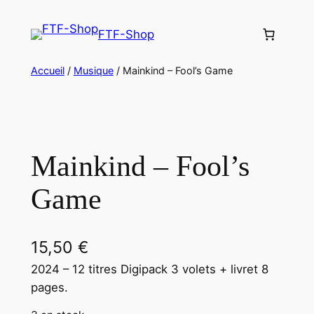
Aller
au
FTF-Shop
contenu
Accueil
/
Musique
/ Mainkind – Fool’s Game
Mainkind – Fool’s
Game
15,50
€
2024 – 12 titres Digipack 3 volets + livret 8
pages.