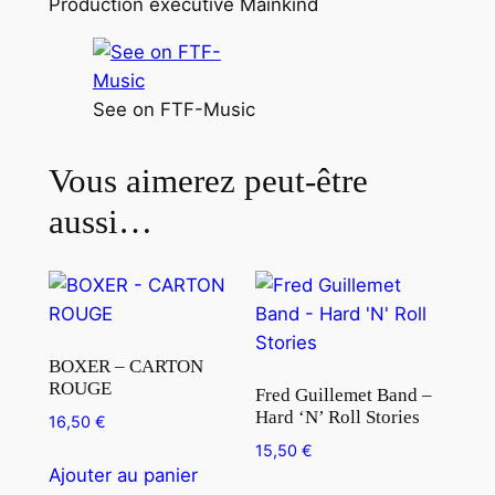
Production exécutive Mainkind
n
d
–
F
See on FTF-Music
o
o
Vous aimerez peut-être
l
'
aussi…
s
G
a
m
e
BOXER – CARTON
ROUGE
Fred Guillemet Band –
Hard ‘N’ Roll Stories
16,50
€
15,50
€
Ajouter au panier