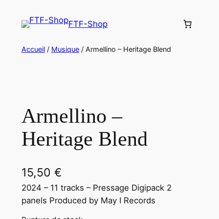
Aller
au
FTF-Shop
contenu
Accueil
/
Musique
/ Armellino – Heritage Blend
Armellino –
Heritage Blend
15,50
€
2024 – 11 tracks – Pressage Digipack 2
panels Produced by May I Records