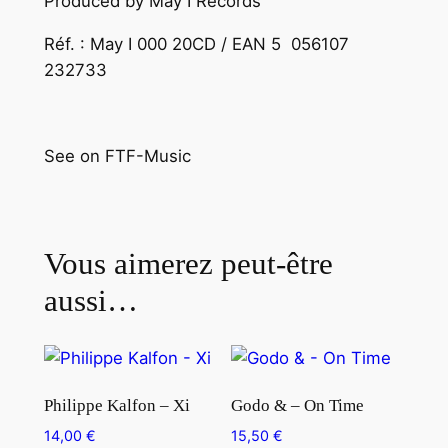
Produced by May I Records
Réf. : May I 000 20CD / EAN 5 056107
232733
See on FTF-Music
Vous aimerez peut-être
aussi…
Philippe Kalfon – Xi
Godo & – On Time
14,00
€
15,50
€