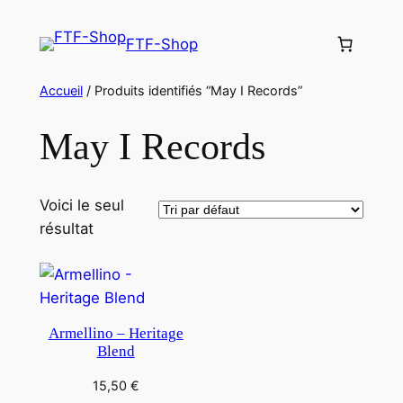
Aller
au
FTF-Shop
contenu
Accueil
/ Produits identifiés “May I Records”
May I Records
Voici le seul
résultat
Armellino – Heritage
Blend
15,50
€