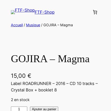
Aller
au
FTF-Shop
contenu
Accueil
/
Musique
/ GOJIRA – Magma
GOJIRA – Magma
15,00
€
Label ROADRUNNER – 2016 – CD 10 tracks –
Crystal Box + booklet 8
2 en stock
q
Ajouter au panier