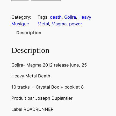
u
a
Category:
Tags:
death
, 
Gojira
, 
Heavy
n
Musique
Metal
, 
Magma
, 
power
t
i
Description
t
é
Description
d
e
Gojira- Magma 2012 release june, 25
G
O
Heavy Metal Death
J
I
10 tracks – Crystal Box + booklet 8
R
Produit par Joseph Duplantier
A
–
Label ROADRUNNER
M