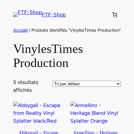
Aller
au
FTF-Shop
contenu
Accueil
/ Produits identifiés “VinylesTimes Production”
VinylesTimes
Production
5 résultats
affichés
Abbygail – Escape
Armellino – Heritage