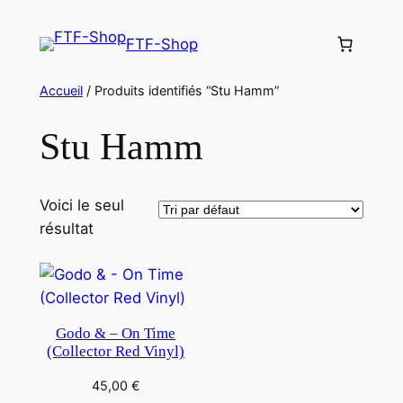
Aller
au
FTF-Shop
contenu
Accueil
/ Produits identifiés “Stu Hamm”
Stu Hamm
Voici le seul
résultat
Godo & – On Time
(Collector Red Vinyl)
45,00
€