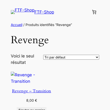
Aller
au
FTF-Shop
contenu
Accueil
/ Produits identifiés “Revenge”
Revenge
Voici le seul
résultat
Revenge – Transition
8,00
€
Ajouter au panier