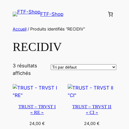
Aller
au
FTF-Shop
contenu
Accueil
/ Produits identifiés “RECIDIV”
RECIDIV
3 résultats
affichés
TRUST – TRVST I
TRUST – TRVST II
« RE »
« CI »
24,00
€
24,00
€