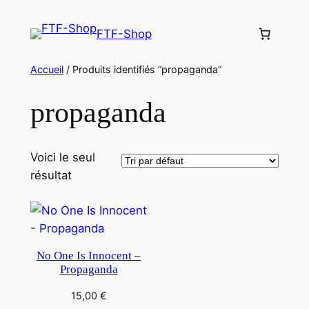
Aller
au
FTF-Shop
contenu
Accueil
/ Produits identifiés “propaganda”
propaganda
Voici le seul
résultat
No One Is Innocent –
Propaganda
15,00
€