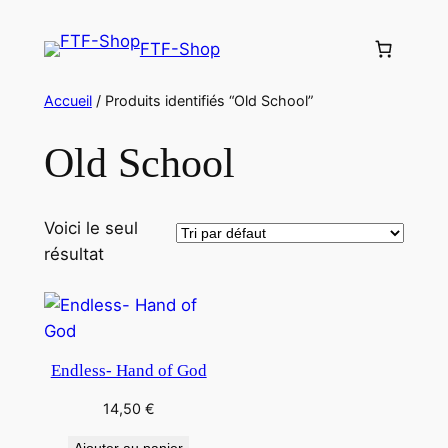
Aller
au
FTF-Shop
contenu
Accueil
/ Produits identifiés “Old School”
Old School
Voici le seul
résultat
Endless- Hand of God
14,50
€
Ajouter au panier