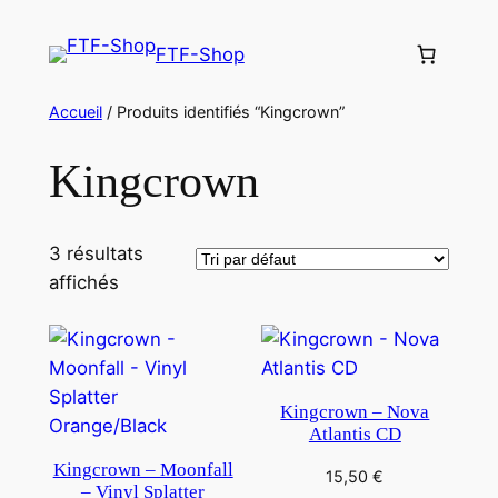
Aller
au
FTF-Shop
contenu
Accueil
/ Produits identifiés “Kingcrown”
Kingcrown
3 résultats
affichés
Kingcrown – Nova
Atlantis CD
Kingcrown – Moonfall
15,50
€
– Vinyl Splatter