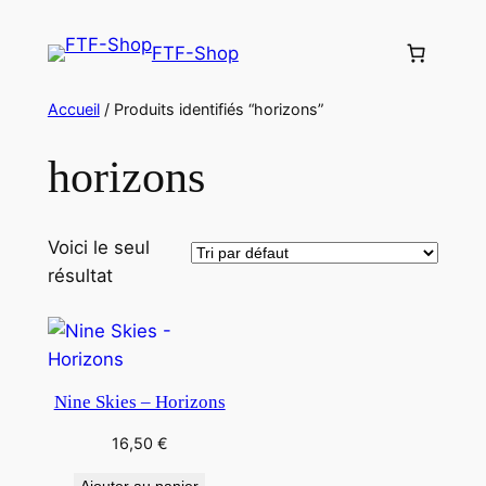
Aller
au
FTF-Shop
contenu
Accueil
/ Produits identifiés “horizons”
horizons
Voici le seul
résultat
Nine Skies – Horizons
16,50
€
Ajouter au panier