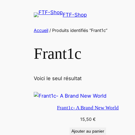
Aller
au
FTF-Shop
contenu
Accueil
/ Produits identifiés “Frant1c”
Frant1c
Voici le seul résultat
Frant1c- A Brand New World
15,50
€
Ajouter au panier