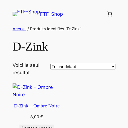
Aller
au
FTF-Shop
contenu
Accueil
/ Produits identifiés “D-Zink”
D-Zink
Voici le seul
résultat
D-Zink – Ombre Noire
8,00
€
Ajouter au panier