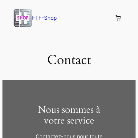
Aller
au
FTF-Shop
contenu
Contact
Nous sommes à
votre service
Contactez-nous pour toute